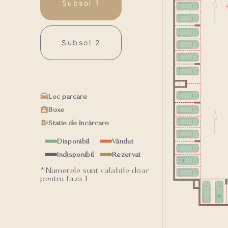
Subsol 1
Subsol 2
Loc parcare
Boxe
Stație de încărcare
Disponibil
Vândut
Indisponibil
Rezervat
*Numerele sunt valabile doar
pentru faza 1