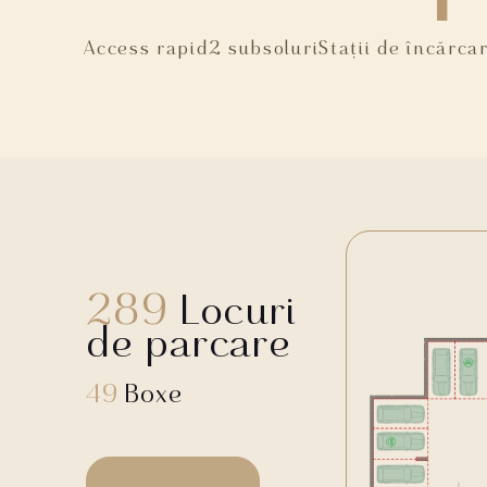
Access rapid
2 subsoluri
Stații de încărca
289
Locuri
de parcare
49
Boxe