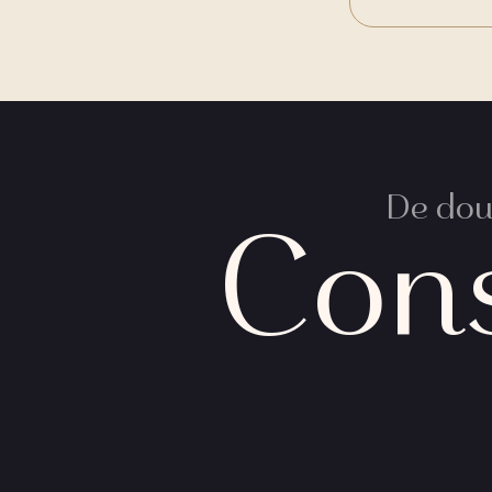
De două
Con