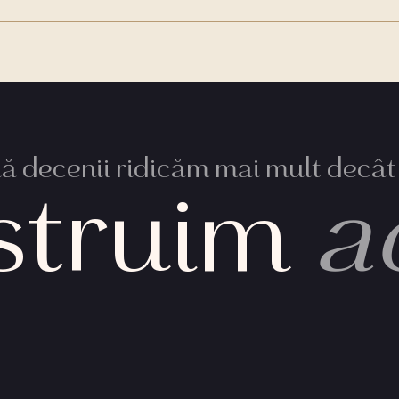
 decenii ridicăm mai mult decât 
struim
a