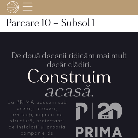
Parcare 10 – Subsol 1
De două decenii ridicăm mai mult
decât clădiri.
Construim
acasă.
La PRIMA aducem sub
același acoperiș
arhitecți, ingineri de
structură, proiectanți
de instalații și propria
companie de