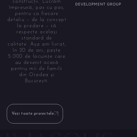
construcții. Lucrăm
împreună, pas cu pas,
pentru ca fiecare
detaliu – de la concept
la predare – să
respecte același
standard de
calitate. Așa am livrat,
în 20 de ani, peste
5.000 de locuințe care
au devenit acasă
pentru mii de familii
din Oradea și
București.
Vezi toate proiectele