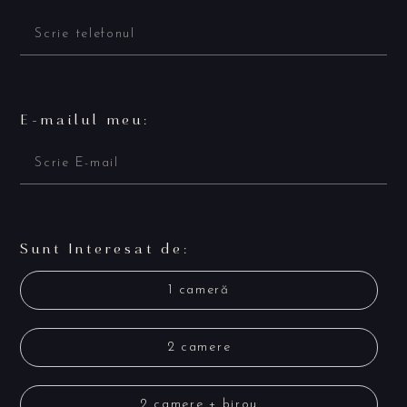
E-mailul meu:
Sunt Interesat de:
1 cameră
2 camere
2 camere + birou