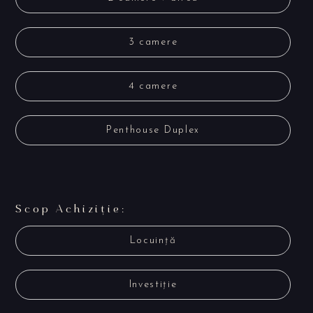
3 camere
4 camere
Penthouse Duplex
Scop Achiziție:
Locuință
Investiție