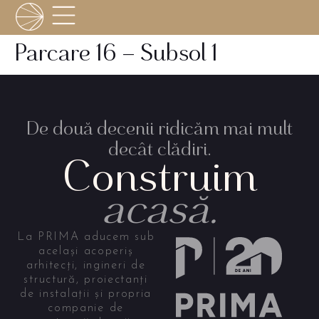
Parcare 16 – Subsol 1
De două decenii ridicăm mai mult
decât clădiri.
Construim
acasă.
La PRIMA aducem sub
același acoperiș
arhitecți, ingineri de
structură, proiectanți
de instalații și propria
companie de