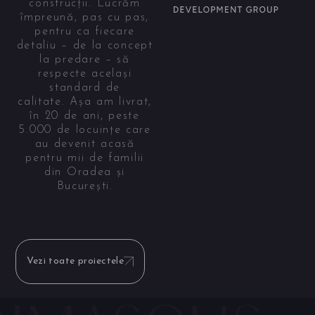
construcții. Lucrăm
împreună, pas cu pas,
pentru ca fiecare
detaliu – de la concept
la predare – să
respecte același
standard de
calitate. Așa am livrat,
în 20 de ani, peste
5.000 de locuințe care
au devenit acasă
pentru mii de familii
din Oradea și
București.
Vezi toate proiectele