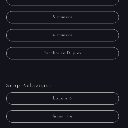
3 camere
4 camere
Penthouse Duplex
Scop Achiziție:
Locuință
Investiție