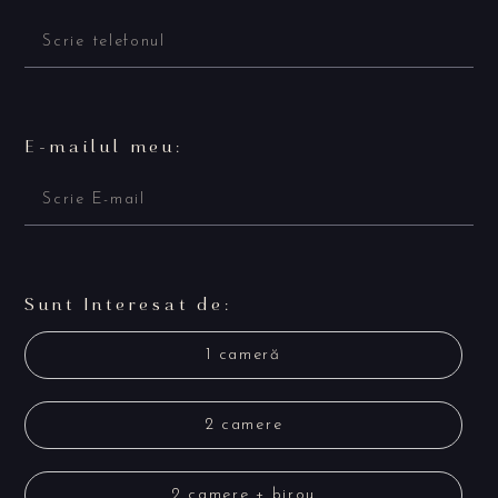
E-mailul meu:
Sunt Interesat de:
1 cameră
2 camere
2 camere + birou