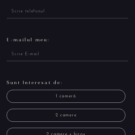
E-mailul meu:
Sunt Interesat de:
1 cameră
2 camere
2 camere + birou