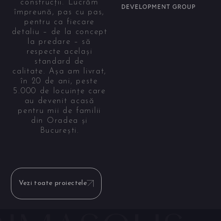
construcții. Lucrăm
împreună, pas cu pas,
pentru ca fiecare
detaliu – de la concept
la predare – să
respecte același
standard de
calitate. Așa am livrat,
în 20 de ani, peste
5.000 de locuințe care
au devenit acasă
pentru mii de familii
din Oradea și
București.
Vezi toate proiectele