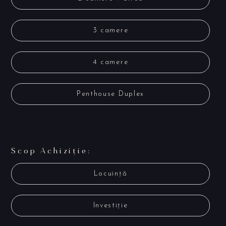
3 camere
4 camere
Penthouse Duplex
Scop Achiziție:
Locuință
Investiție