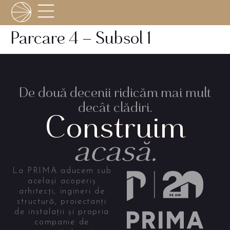
Parcare 4 – Subsol 1
De două decenii ridicăm mai mult
decât clădiri.
Construim
acasă.
La PRIMA aducem sub
același acoperiș
arhitecți, ingineri de
structură, proiectanți
de instalații și propria
companie de