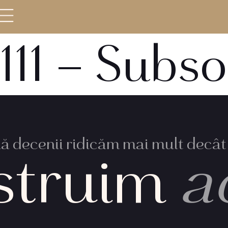
111 – Subsol
 decenii ridicăm mai mult decât 
struim
a