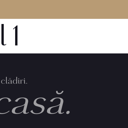
 1
clădiri.
casă.