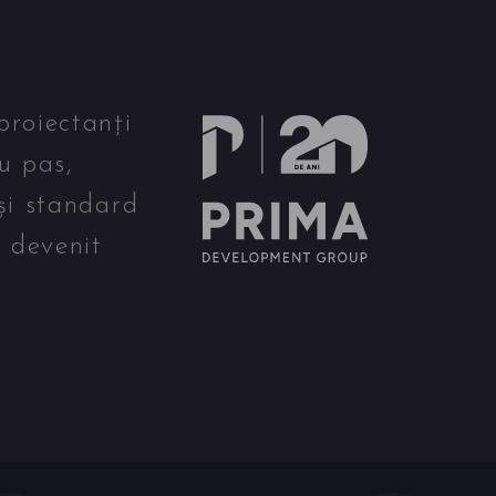
proiectanți
u pas,
și standard
u devenit