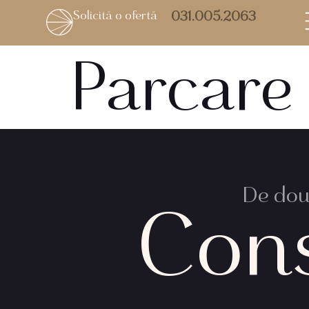
Solicită o ofertă
031.005.2063
Parcare 
De două
Con