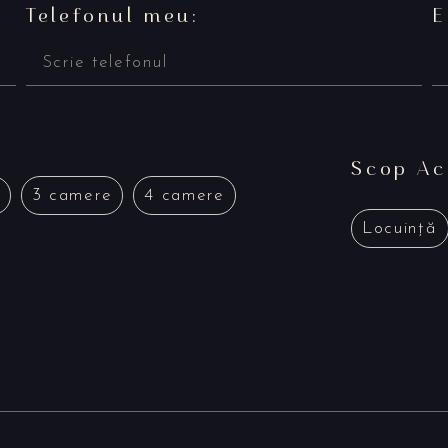
Telefonul meu:
E
Scop Ach
3 camere
4 camere
Locuință