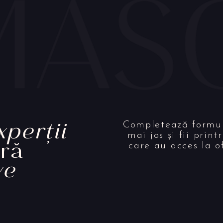
xperții
Completează formu
mai jos și fii print
eră
care au acces la o
ve