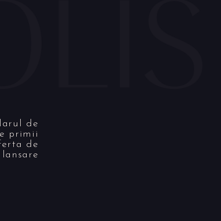
larul de
re primii
ferta de
lansare