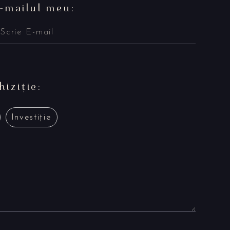
-mailul meu:
iziție:
Investiție