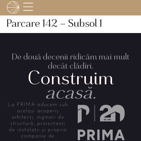
Parcare 142 – Subsol 1
De două decenii ridicăm mai mult
decât clădiri.
Construim
acasă.
La PRIMA aducem sub
același acoperiș
arhitecți, ingineri de
structură, proiectanți
de instalații și propria
companie de