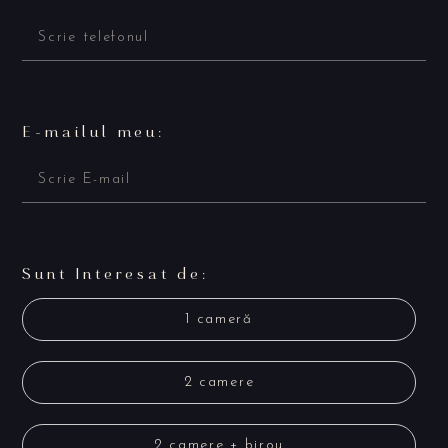
E-mailul meu:
Sunt Interesat de:
1 cameră
2 camere
2 camere + birou