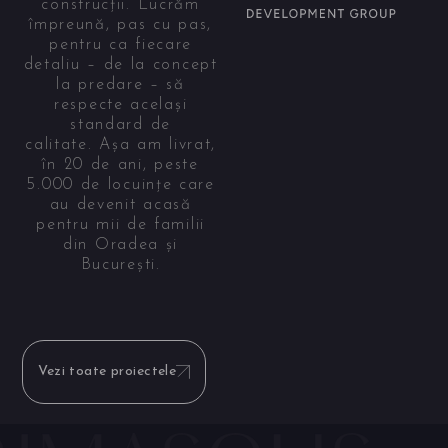
construcții. Lucrăm
împreună, pas cu pas,
pentru ca fiecare
detaliu – de la concept
la predare – să
respecte același
standard de
calitate. Așa am livrat,
în 20 de ani, peste
5.000 de locuințe care
au devenit acasă
pentru mii de familii
din Oradea și
București.
Vezi toate proiectele