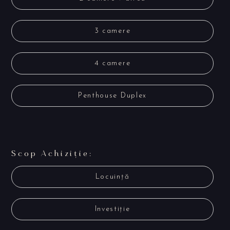
3 camere
4 camere
Penthouse Duplex
Scop Achiziție:
Locuință
Investiție