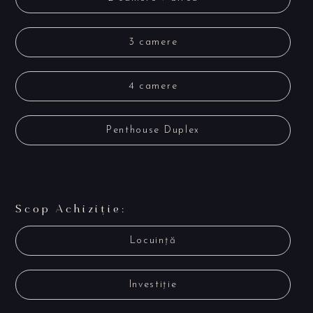
3 camere
4 camere
Penthouse Duplex
Scop Achiziție:
Locuință
Investiție