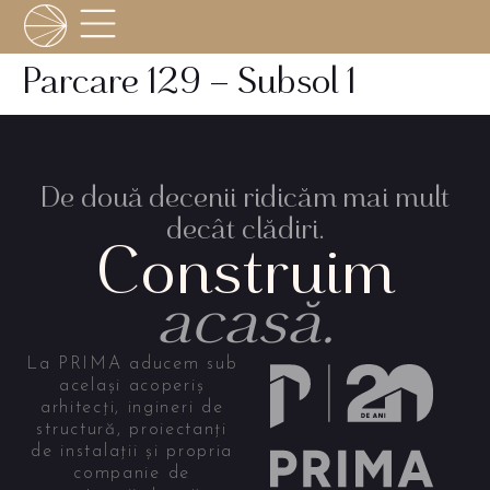
Parcare 129 – Subsol 1
De două decenii ridicăm mai mult
decât clădiri.
Construim
acasă.
La PRIMA aducem sub
același acoperiș
arhitecți, ingineri de
structură, proiectanți
de instalații și propria
companie de