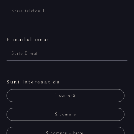
E-mailul meu:
Sunt Interesat de:
1 cameră
2 camere
2 camere + birou