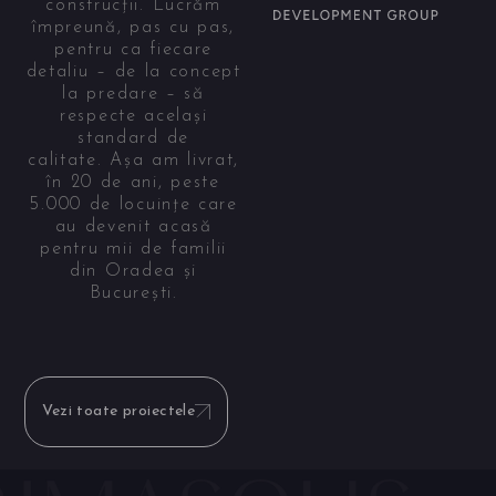
construcții. Lucrăm
împreună, pas cu pas,
pentru ca fiecare
detaliu – de la concept
la predare – să
respecte același
standard de
calitate. Așa am livrat,
în 20 de ani, peste
5.000 de locuințe care
au devenit acasă
pentru mii de familii
din Oradea și
București.
Vezi toate proiectele