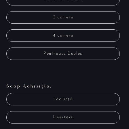
3 camere
4 camere
Penthouse Duplex
Scop Achiziție:
Locuință
Investiție