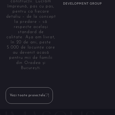
construcții. Lucrăm
împreună, pas cu pas,
pentru ca fiecare
detaliu – de la concept
la predare – să
respecte același
standard de
calitate. Așa am livrat,
în 20 de ani, peste
5.000 de locuințe care
au devenit acasă
pentru mii de familii
din Oradea și
București.
Vezi toate proiectele