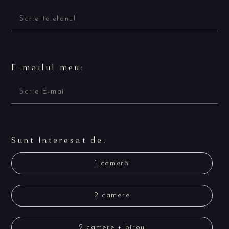
E-mailul meu:
Sunt Interesat de:
1 cameră
2 camere
2 camere + birou