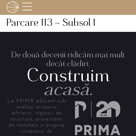
Parcare 113 – Subsol 1
De două decenii ridicăm mai mult
decât clădiri.
Construim
acasă.
La PRIMA aducem sub
același acoperiș
arhitecți, ingineri de
structură, proiectanți
de instalații și propria
companie de