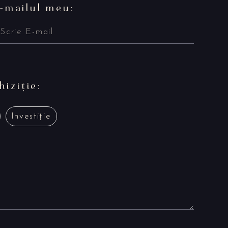
-mailul meu:
iziție:
Investiție