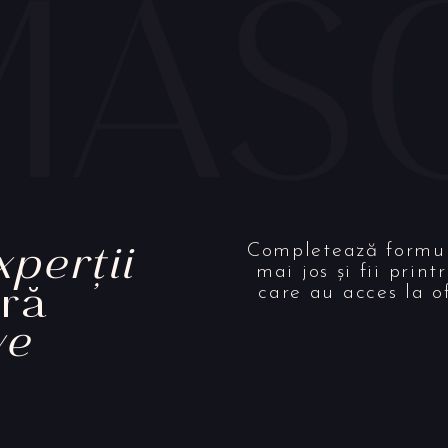
xperții
Completează formu
mai jos și fii print
eră
care au acces la o
ve