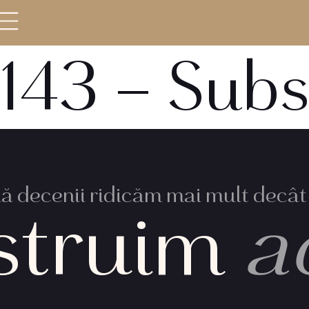
143 – Subs
 decenii ridicăm mai mult decât 
struim
a