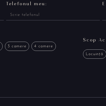
Telefonul meu:
E
Scop Ach
3 camere
4 camere
Locuință