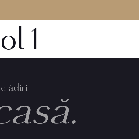
ol 1
clădiri.
casă.