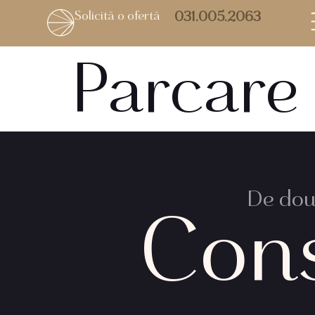
Solicită o ofertă
031.005.2063
Parcare 
De două
Con