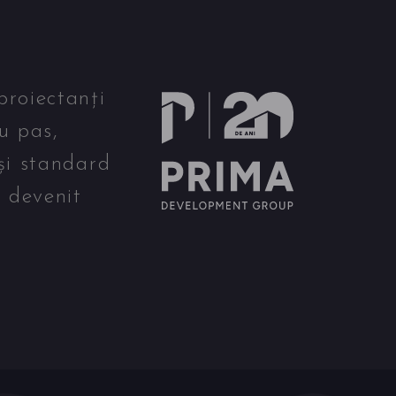
proiectanți
u pas,
și standard
u devenit