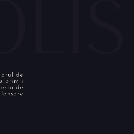
larul de
re primii
ferta de
lansare