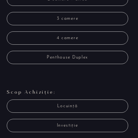
3 camere
4 camere
Penthouse Duplex
Scop Achiziție:
Locuință
Investiție