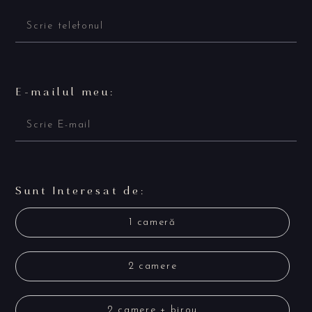
E-mailul meu:
Sunt Interesat de:
1 cameră
2 camere
2 camere + birou