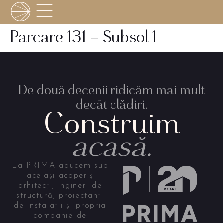
Parcare 131 – Subsol 1
De două decenii ridicăm mai mult
decât clădiri.
Construim
acasă.
La PRIMA aducem sub
același acoperiș
arhitecți, ingineri de
structură, proiectanți
de instalații și propria
companie de