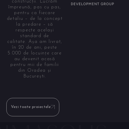
construcții. Lucrăm
împreună, pas cu pas,
pentru ca fiecare
detaliu – de la concept
la predare – să
respecte același
standard de
calitate. Așa am livrat,
în 20 de ani, peste
5.000 de locuințe care
au devenit acasă
pentru mii de familii
din Oradea și
București.
Vezi toate proiectele