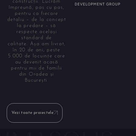
construcții. Lucrăm
împreună, pas cu pas,
pentru ca fiecare
detaliu – de la concept
la predare – să
respecte același
standard de
calitate. Așa am livrat,
în 20 de ani, peste
5.000 de locuințe care
au devenit acasă
pentru mii de familii
din Oradea și
București.
Vezi toate proiectele