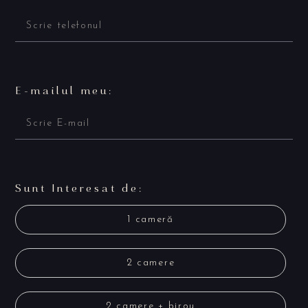
E-mailul meu:
Sunt Interesat de:
1 cameră
2 camere
2 camere + birou