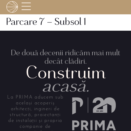
Parcare 7 – Subsol 1
De două decenii ridicăm mai mult
decât clădiri.
Construim
acasă.
La PRIMA aducem sub
același acoperiș
arhitecți, ingineri de
structură, proiectanți
de instalații și propria
companie de