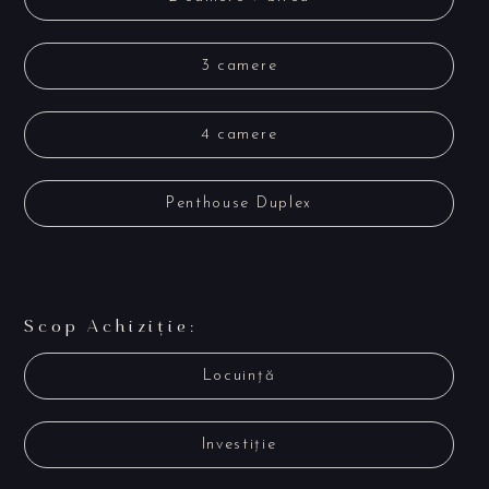
3 camere
4 camere
Penthouse Duplex
Scop Achiziție:
Locuință
Investiție