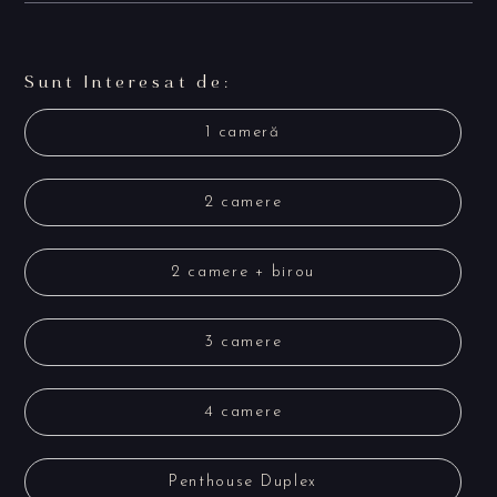
Sunt Interesat de:
1 cameră
2 camere
2 camere + birou
3 camere
4 camere
Penthouse Duplex