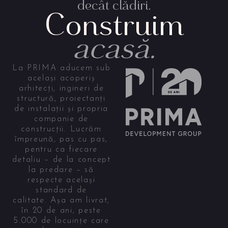
decât clădiri.
Construim
acasă.
La PRIMA aducem sub
același acoperiș
arhitecți, ingineri de
structură, proiectanți
de instalații și propria
companie de
construcții. Lucrăm
împreună, pas cu pas,
pentru ca fiecare
detaliu – de la concept
la predare – să
respecte același
standard de
calitate. Așa am livrat,
în 20 de ani, peste
5.000 de locuințe care