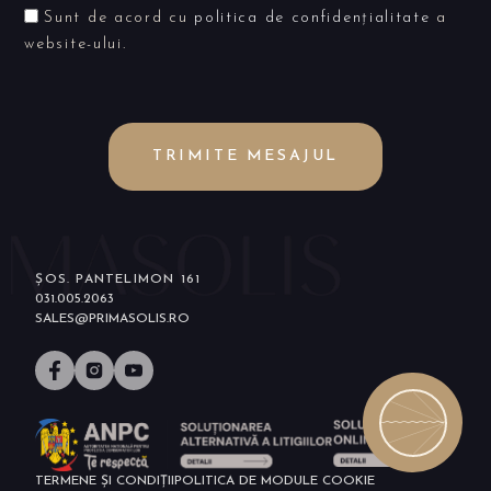
Sunt de acord cu
politica de confidențialitate
a
website-ului.
TRIMITE MESAJUL
ȘOS. PANTELIMON 161
031.005.2063
SALES@PRIMASOLIS.RO
TERMENE ȘI CONDIȚII
POLITICA DE MODULE COOKIE