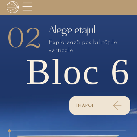
02
Alege etajul
Explorează posibilitățile
verticale.
Bloc 6
ÎNAPOI