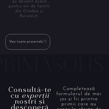
au devenit acasă
pentru mii de familii
din Oradea și
București.
Vezi toate proiectele
Consultă-te
Completează
cu
experții
formularul de mai
noștri și
jos și fii printre
primii care au
descoperă