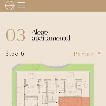
03
Alege
apartamentul
Bloc 6
Parter