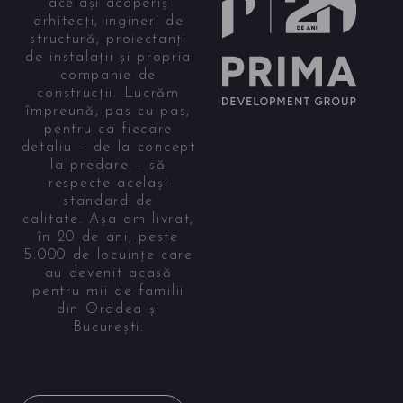
același acoperiș
arhitecți, ingineri de
structură, proiectanți
de instalații și propria
companie de
construcții. Lucrăm
împreună, pas cu pas,
pentru ca fiecare
detaliu – de la concept
la predare – să
respecte același
standard de
calitate. Așa am livrat,
în 20 de ani, peste
5.000 de locuințe care
au devenit acasă
pentru mii de familii
din Oradea și
București.