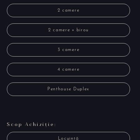
2 camere
2 camere + birou
3 camere
4 camere
Penthouse Duplex
Scop Achiziție:
Locuință