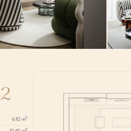
B2
2
6.10 m
2