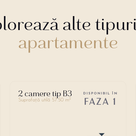
lorează alte tipur
apartamente
2 camere tip B3
DISPONIBIL ÎN
FAZA 1
2
Suprafață utilă 57.50 m