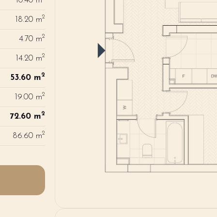
10.40 m
2
18.20 m
2
4.70 m
2
14.20 m
2
53.60 m
2
19.00 m
2
72.60 m
2
86.60 m