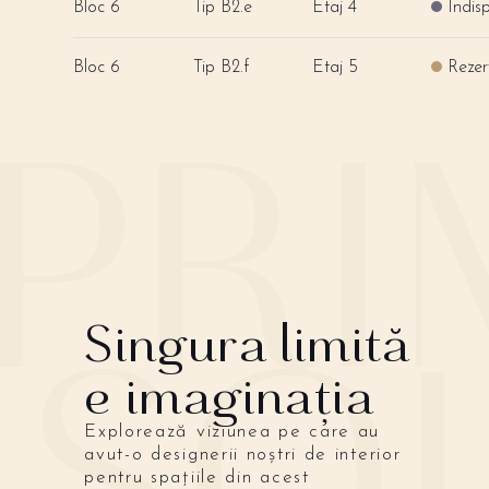
Bloc 6
Tip B2.e
Etaj 4
Indisp
Bloc 6
Tip B2.f
Etaj 5
Rezer
Singura limită
e imaginația
Explorează viziunea pe care au
avut-o designerii noștri de interior
pentru spațiile din acest