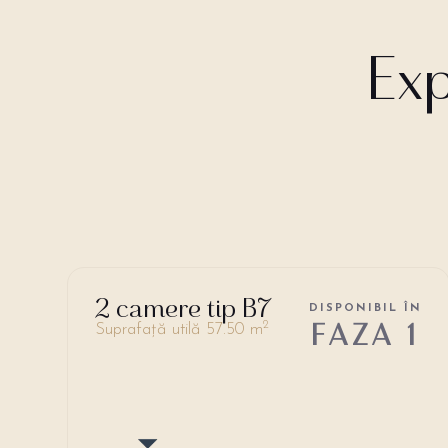
Exp
2 camere tip B7
DISPONIBIL ÎN
FAZA 1
2
Suprafață utilă 57.50 m