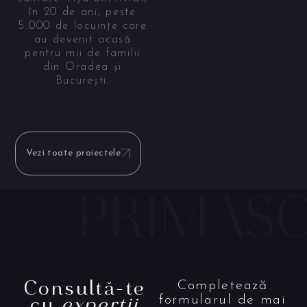
în 20 de ani, peste
5.000 de locuințe care
au devenit acasă
pentru mii de familii
din Oradea și
București.
Vezi toate proiectele
Consultă-te
Completează
cu
experții
formularul de mai