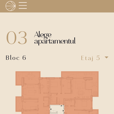
03
Alege
apartamentul
Bloc 6
Etaj 5