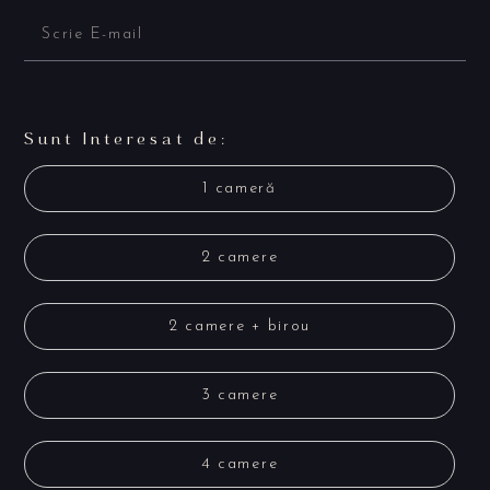
Sunt Interesat de:
1 cameră
2 camere
2 camere + birou
3 camere
4 camere