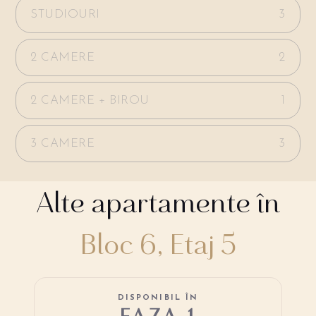
STUDIOURI
3
2 CAMERE
2
2 CAMERE + BIROU
1
3 CAMERE
3
Alte apartamente în
Bloc 6, Etaj 5
DISPONIBIL ÎN
FAZA 1