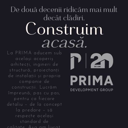
De două decenii ridicăm mai mult
decât clădiri.
Construim
acasă.
La PRIMA aducem sub
același acoperiș
arhitecți, ingineri de
structură, proiectanți
de instalații și propria
companie de
construcții. Lucrăm
împreună, pas cu pas,
pentru ca fiecare
detaliu – de la concept
la predare – să
respecte același
standard de
calitate. Așa am livrat,