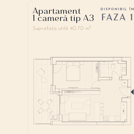
Apartament
DISPONIBIL Î
FAZA 1
1 cameră tip A3
2
Suprafața utilă 40.70 m