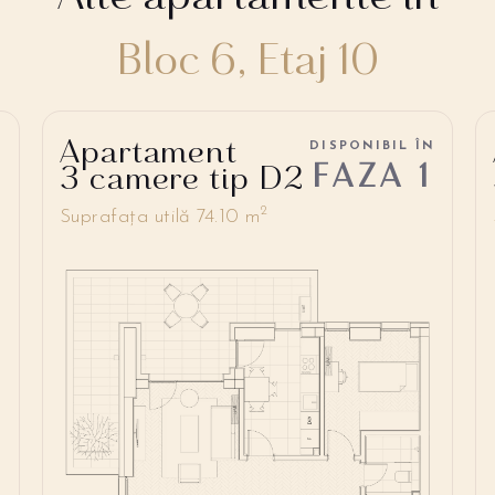
Bloc 6, Etaj 10
Apartament
N
DISPONIBIL ÎN
FAZA 1
3 camere tip D2
2
Suprafața utilă 74.10 m