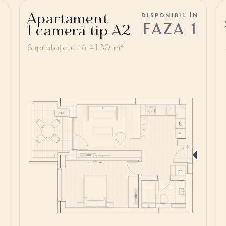
Apartament
N
DISPONIBIL ÎN
FAZA 1
1 cameră tip A2
2
Suprafața utilă 41.30 m