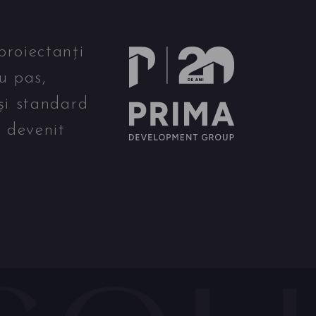
proiectanți
u pas,
și standard
u devenit