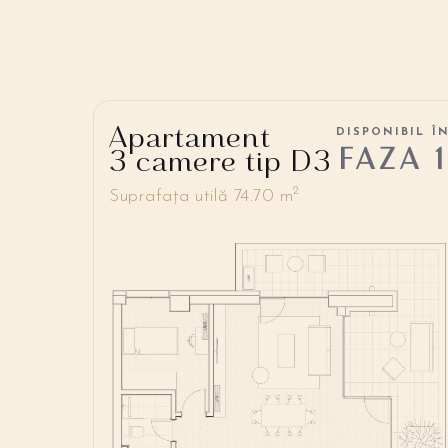
Apartament
DISPONIBIL Î
FAZA 1
3 camere tip D3
2
Suprafața utilă 74.70 m