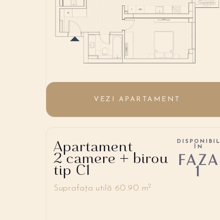
VEZI APARTAMENT
Apartament
DISPONIBI
ÎN
2 camere + birou
FAZA
tip C1
1
2
Suprafața utilă 60.90 m