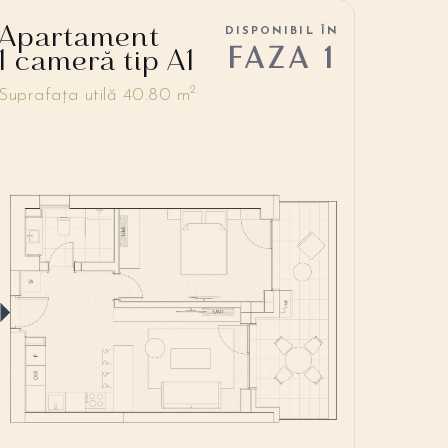
Apartament
DISPONIBIL ÎN
FAZA 1
1 cameră tip A1
2
Suprafața utilă 40.80 m