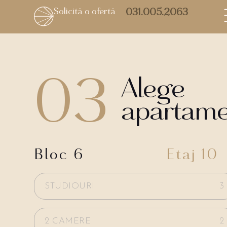
Solicită o ofertă
031.005.2063
03
Alege
apartame
Bloc 6
Etaj 10
STUDIOURI
3
2 CAMERE
2