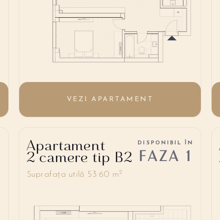
VEZI APARTAMENT
Apartament
L
DISPONIBIL ÎN
FAZA 1
2 camere tip B2
2
Suprafața utilă 53.60 m