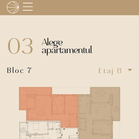
03
Alege
apartamentul
Bloc 7
Etaj 8