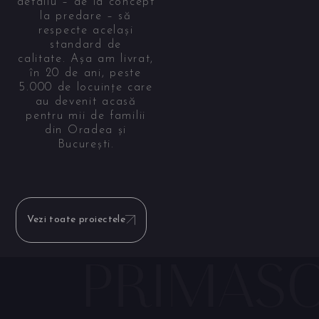
detaliu – de la concept
la predare – să
respecte același
standard de
calitate. Așa am livrat,
în 20 de ani, peste
5.000 de locuințe care
au devenit acasă
pentru mii de familii
din Oradea și
București.
Vezi toate proiectele