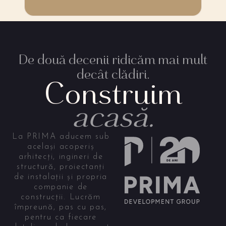
De două decenii ridicăm mai mult
decât clădiri.
Construim
acasă.
La PRIMA aducem sub
același acoperiș
arhitecți, ingineri de
structură, proiectanți
de instalații și propria
companie de
construcții. Lucrăm
împreună, pas cu pas,
pentru ca fiecare