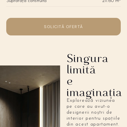
Suprafața construită
211.60 m
SOLICITĂ OFERTĂ
Singura
limită
e
imaginația
Explorează viziunea
pe care au avut-o
designerii noștri de
interior pentru spațiile
din acest apartament.