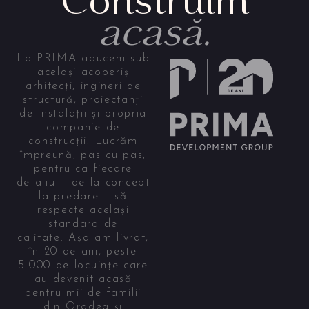
acasă.
La PRIMA aducem sub
același acoperiș
arhitecți, ingineri de
structură, proiectanți
de instalații și propria
companie de
construcții. Lucrăm
împreună, pas cu pas,
pentru ca fiecare
detaliu – de la concept
la predare – să
respecte același
standard de
calitate. Așa am livrat,
în 20 de ani, peste
5.000 de locuințe care
au devenit acasă
pentru mii de familii
din Oradea și