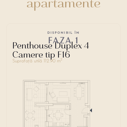
apartamente
DISPONIBIL ÎN
FAZA 1
Penthouse Duplex 4
Camere tip F16
2
Suprafață utilă 112.90 m