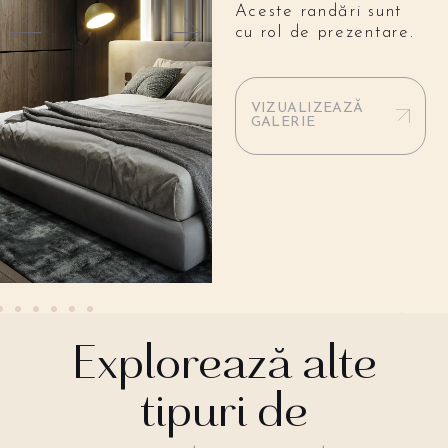
Aceste randări sunt
cu rol de prezentare.
VIZUALIZEAZĂ
GALERIE
Explorează alte
tipuri de