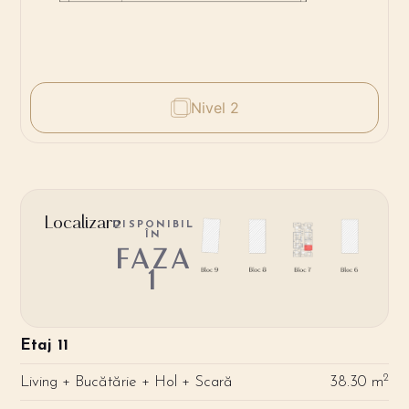
Nivel 2
Localizare
DISPONIBIL
ÎN
FAZA
1
Etaj 11
2
Living + Bucătărie + Hol + Scară
38.30 m