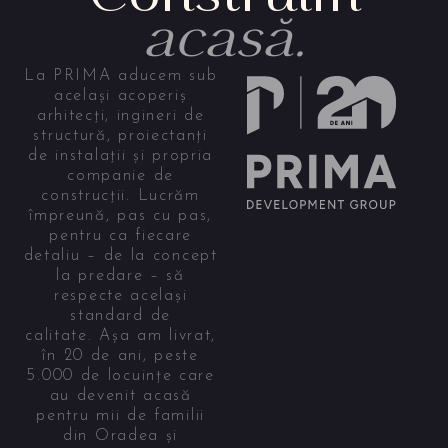
acasă.
La PRIMA aducem sub
același acoperiș
arhitecți, ingineri de
structură, proiectanți
de instalații și propria
companie de
construcții. Lucrăm
împreună, pas cu pas,
pentru ca fiecare
detaliu – de la concept
la predare – să
respecte același
standard de
calitate. Așa am livrat,
în 20 de ani, peste
5.000 de locuințe care
au devenit acasă
pentru mii de familii
din Oradea și