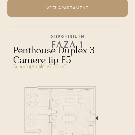
VEZI APARTAMENT
DISPONIBIL ÎN
FAZA 1
Penthouse Duplex 3
Camere tip F5
2
Suprafață utilă 97.00 m