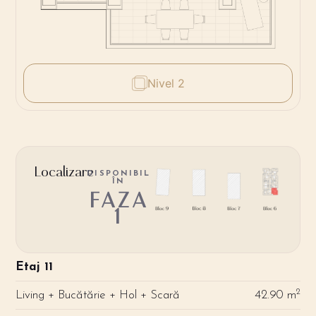
Nivel 2
Localizare
DISPONIBIL
ÎN
FAZA
1
Etaj 11
2
Living + Bucătărie + Hol + Scară
42.90 m