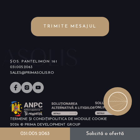
TRIMITE MESAJUL
ȘOS. PANTELIMON 161
031.005.2063
SALES@PRIMASOLIS.RO
TERMENE ȘI CONDIȚII
POLITICA DE MODULE COOKIE
2026 © PRIMA DEVELOPMENT GROUP
031.005.2063
Solicită o ofertă