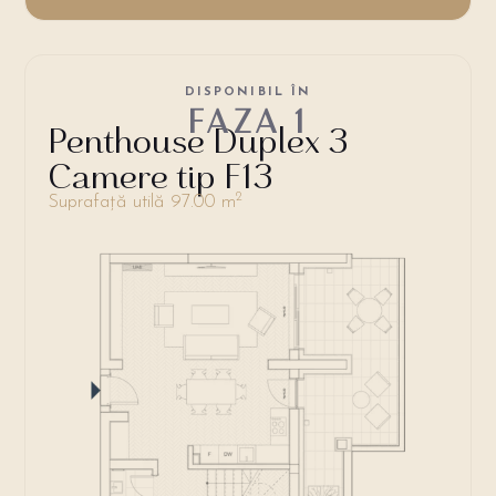
DISPONIBIL ÎN
FAZA 1
Penthouse Duplex 3
Camere tip F13
2
Suprafață utilă 97.00 m