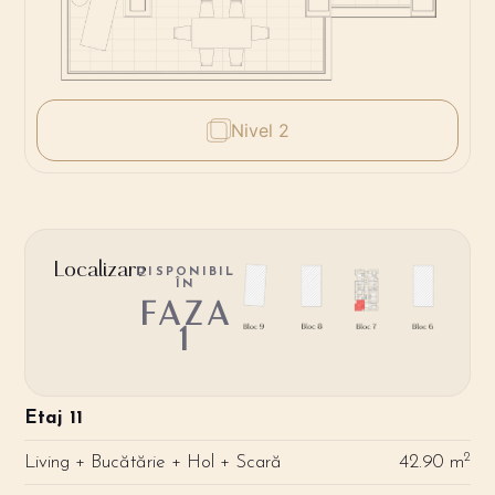
Nivel 2
Localizare
DISPONIBIL
ÎN
FAZA
1
Etaj 11
2
Living + Bucătărie + Hol + Scară
42.90 m