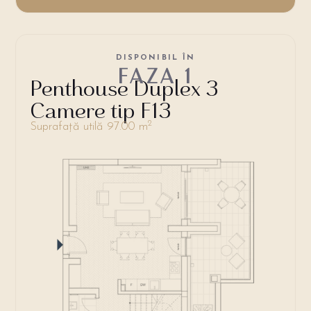
DISPONIBIL ÎN
FAZA 1
Penthouse Duplex 3
Camere tip F13
2
Suprafață utilă 97.00 m