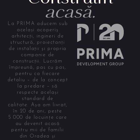
acasă.
La PRIMA aducem sub
același acoperiș
arhitecți, ingineri de
structură, proiectanți
de instalații și propria
companie de
construcții. Lucrăm
împreună, pas cu pas,
pentru ca fiecare
detaliu – de la concept
la predare – să
respecte același
standard de
calitate. Așa am livrat,
în 20 de ani, peste
5.000 de locuințe care
au devenit acasă
pentru mii de familii
din Oradea și