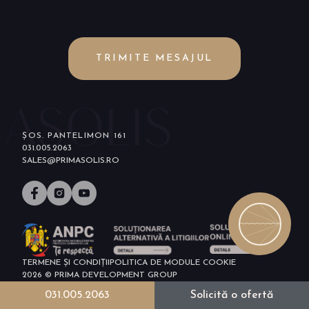
TRIMITE MESAJUL
ȘOS. PANTELIMON 161
031.005.2063
SALES@PRIMASOLIS.RO
TERMENE ȘI CONDIȚII
POLITICA DE MODULE COOKIE
2026 © PRIMA DEVELOPMENT GROUP
031.005.2063
Solicită o ofertă