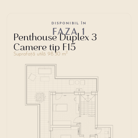
DISPONIBIL ÎN
FAZA 1
Penthouse Duplex 3
Camere tip F15
2
Suprafață utilă 98.30 m