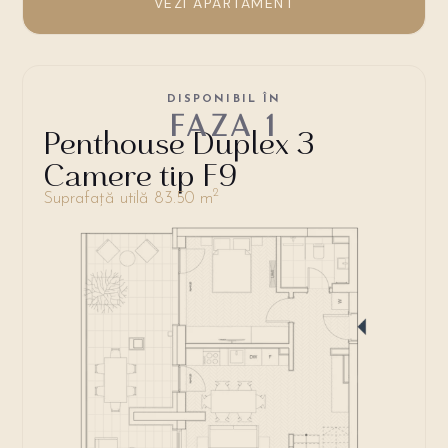
VEZI APARTAMENT
DISPONIBIL ÎN
FAZA 1
Penthouse Duplex 3
Camere tip F9
2
Suprafață utilă 83.50 m