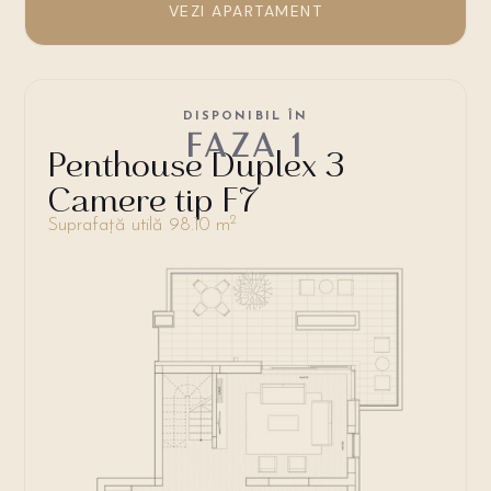
VEZI APARTAMENT
DISPONIBIL ÎN
FAZA 1
Penthouse Duplex 3
Camere tip F7
2
Suprafață utilă 98.10 m