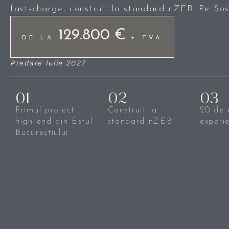
fast-charge, construit la standard nZEB. Pe Șo
129.800 €
DE LA
+ TVA
Predare Iulie 2027
01
02
03
Primul proiect
Construit la
20 de 
high-end din Estul
standard nZEB
experi
Bucureștiului