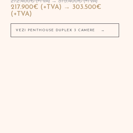
272.400€ (+TVA)
→
379.400€ (+TVA)
217.900€ (+TVA) → 303.500€
(+TVA)
VEZI PENTHOUSE DUPLEX 3 CAMERE
→