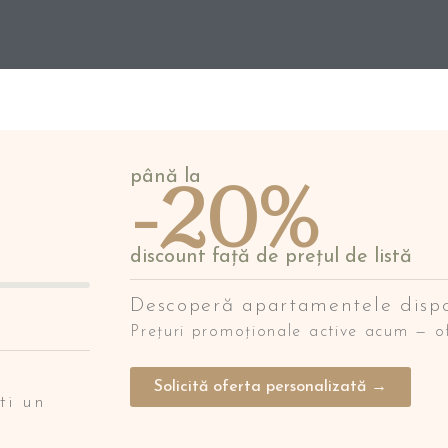
până la
-20%
discount față de prețul de listă
Descoperă apartamentele dispo
Prețuri promoționale active acum — of
Solicită oferta personalizată →
ti un