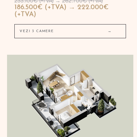
233.100€ (+TVA)
→
262.700€ (+TVA)
186.500€ (+TVA) → 222.000€
(+TVA)
VEZI 3 CAMERE
→