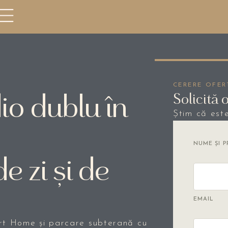
CERERE OFER
o dublu în
Solicită 
Știm că est
NUME ȘI 
e zi și de
EMAIL
rt Home și parcare subterană cu