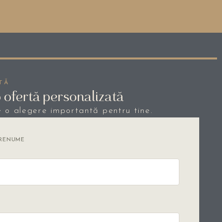
TĂ
o ofertă personalizată
e o alegere importantă pentru tine.
PRENUME