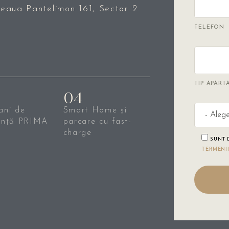
seaua Pantelimon 161, Sector 2.
TELEFON
TIP APAR
04
ani de
Smart Home și
ență PRIMA
parcare cu fast-
charge
SUNT
TERMENII
PLEASE LE