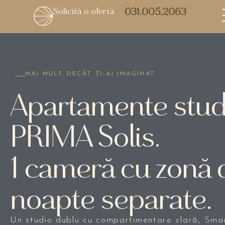
Solicită o ofertă
031.005.2063
MAI MULT DECÂT ȚI-AI IMAGINAT
Apartamente studi
PRIMA Solis.
1 cameră cu zonă d
noapte separate.
Un studio dublu cu compartimentare clară, Sma