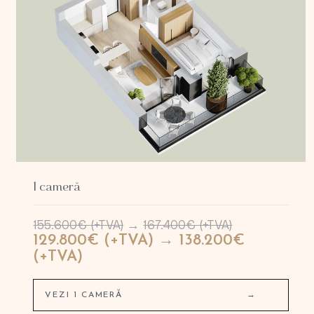
1 cameră
155.600€ (+TVA)
→
167.400€ (+TVA)
129.800€ (+TVA) → 138.200€
(+TVA)
VEZI 1 CAMERĂ
→