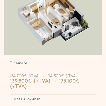
2 camere
174.700€ (+TVA)
→
194.300€ (+TVA)
139.800€ (+TVA) → 173.100€
(+TVA)
VEZI 2 CAMERE
→