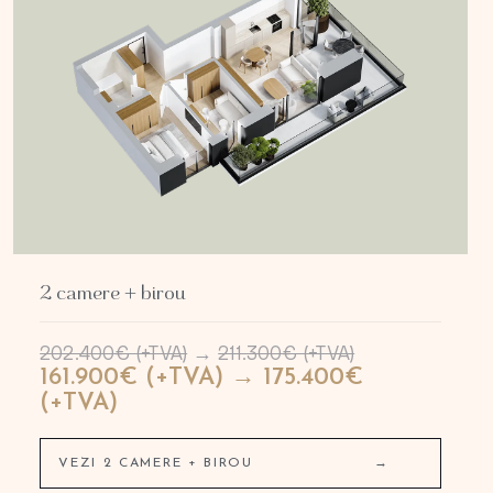
2 camere + birou
202.400€ (+TVA)
→
211.300€ (+TVA)
161.900€ (+TVA) → 175.400€
(+TVA)
VEZI 2 CAMERE + BIROU
→