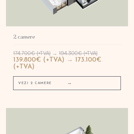
2 camere
174.700€ (+TVA)
→
194.300€ (+TVA)
139.800€ (+TVA) → 173.100€
(+TVA)
→
VEZI 2 CAMERE