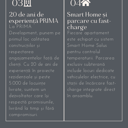
03
04
20 de ani de
Smart Home și
experiență PRIMA
parcare cu fast-
charge
La PRIMA
Development, punem pe
Fiecare apartament
primul loc calitatea
este echipat cu sistem
construcțiilor și
Smart Home Salus
respectarea
pentru controlul
angajamentelor față de
temperaturii. Parcarea
clienți. Cu 20 de ani de
exclusiv subterană
experiență în proiecte
include locuri dedicate
rezidențiale și peste
vehiculelor electrice, cu
5.000 de locuințe
stații de încărcare fast-
livrate, suntem un
charge integrate direct
dezvoltator care își
în ansamblu.
respectă promisiunile,
livrănd la timp și fără
compromisuri.