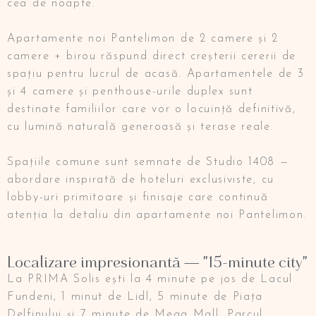
cea de noapte.
Apartamente noi Pantelimon de 2 camere și 2
camere + birou răspund direct creșterii cererii de
spațiu pentru lucrul de acasă. Apartamentele de 3
și 4 camere și penthouse-urile duplex sunt
destinate familiilor care vor o locuință definitivă,
cu lumină naturală generoasă și terase reale.
Spațiile comune sunt semnate de Studio 1408 —
abordare inspirată de hoteluri exclusiviste, cu
lobby-uri primitoare și finisaje care continuă
atenția la detaliu din apartamente noi Pantelimon.
Localizare impresionantă — "15-minute city"
La PRIMA Solis ești la 4 minute pe jos de Lacul
Fundeni, 1 minut de Lidl, 5 minute de Piața
Delfinului și 7 minute de Mega Mall, Parcul