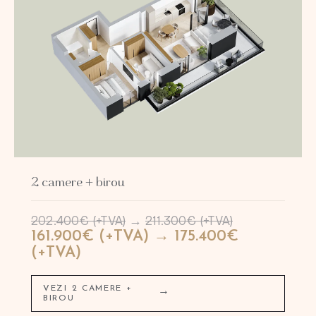
2 camere + birou
202.400€ (+TVA)
→
211.300€ (+TVA)
161.900€ (+TVA) → 175.400€
(+TVA)
VEZI 2 CAMERE +
→
BIROU