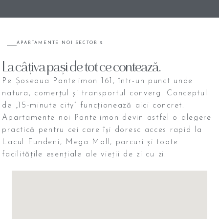
APARTAMENTE NOI SECTOR 2
La
câțiva pași
de tot ce contează.
Pe Șoseaua Pantelimon 161, într-un punct unde
natura, comerțul și transportul converg. Conceptul
de „15-minute city” funcționează aici concret.
Apartamente noi Pantelimon devin astfel o alegere
practică pentru cei care își doresc acces rapid la
Lacul Fundeni, Mega Mall, parcuri și toate
facilitățile esențiale ale vieții de zi cu zi.