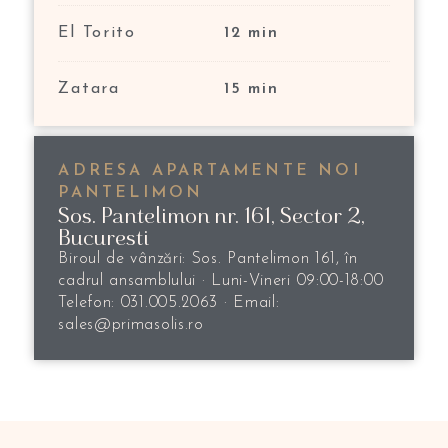
El Torito
12 min
Zatara
15 min
ADRESA APARTAMENTE NOI
PANTELIMON
Sos. Pantelimon nr. 161, Sector 2,
Bucuresti
Biroul de vânzări: Sos. Pantelimon 161, în
cadrul ansamblului · Luni-Vineri 09:00-18:00
Telefon: 031.005.2063 · Email:
sales@primasolis.ro