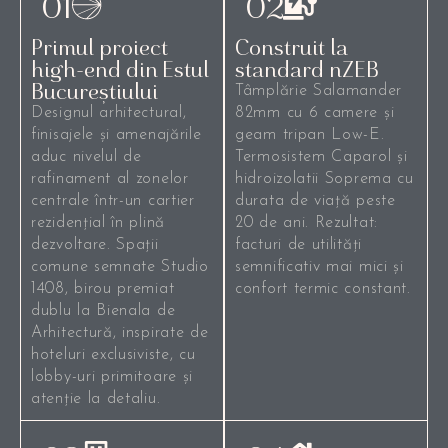
01
02
Primul proiect
Construit la
high-end din Estul
standard nZEB
Bucureștiului
Tâmplărie Salamander
Designul arhitectural,
82mm cu 6 camere și
finisajele și amenajările
geam tripan Low-E.
aduc nivelul de
Termosistem Caparol și
rafinament al zonelor
hidroizolatii Soprema cu
centrale într-un cartier
durata de viață peste
rezidențial în plină
20 de ani. Rezultat:
dezvoltare. Spații
facturi de utilități
comune semnate Studio
semnificativ mai mici și
1408, birou premiat
confort termic constant.
dublu la Bienala de
Arhitectură, inspirate de
hoteluri exclusiviste, cu
lobby-uri primitoare și
atenție la detaliu.