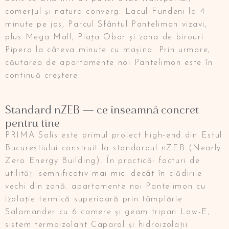
comerțul și natura converg: Lacul Fundeni la 4
minute pe jos, Parcul Sfântul Pantelimon vizavi,
plus Mega Mall, Piața Obor și zona de birouri
Pipera la câteva minute cu mașina. Prin urmare,
căutarea de apartamente noi Pantelimon este în
continuă creștere.
Standard nZEB — ce înseamnă concret
pentru tine
PRIMA Solis este primul proiect high-end din Estul
Bucureștiului construit la standardul nZEB (Nearly
Zero Energy Building). În practică: facturi de
utilități semnificativ mai mici decât în clădirile
vechi din zonă. apartamente noi Pantelimon cu
izolație termică superioară prin tâmplărie
Salamander cu 6 camere și geam tripan Low-E,
sistem termoizolant Caparol și hidroizolații