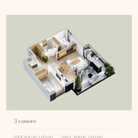
3 camere
233.100€ (+TVA)
→
262.700€ (+TVA)