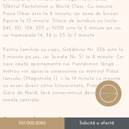
Sfântul Pantelimon și World Class. Cu mașina,
Piața Obor este la 8 minute, iar zona de birouri
Pipera la 12 minute. Stația de autobuz cu liniile
243, 101, 104, 335 și N102 este la 3 minute pe jos,
iar tramvaiele 14, 36 și 55 la 7 minute.
Pentru familiile cu copii, Grădinița Nr. 236 este la
2 minute pe jos, iar Școala Nr. 51 la 8 minute. Cei
care caută apartamente noi Pantelimon lângă
metrou vor aprecia conexiunea cu metroul Piața
Iancului (Magistrala 1) — la 14 minute cu mașina,
cu acces direct către Universitate, Piața Unirii și
Gara de Nord, fără compromisul densității din
zonele centrale.
Concept arhitectural inovator
031.005.2063
Solicită o ofertă
Conceptul arhitectural este creat pentru a îmbina