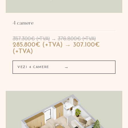
4 camere
357.300€ (+TVA)
→
376.800€ (+TVA)
285.800€ (+TVA) → 307.100€
(+TVA)
→
VEZI 4 CAMERE