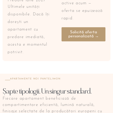
Predare iulie 2027
active acum —
Ultimele unități
oferta se epuizează
disponibile. Dacă îți
rapid.
dorești un
apartament cu
Solicită oferta
personalizată →
predare imediată,
acesta e momentul
potrivit.
APARTAMENTE NOI PANTELIMON
Șapte tipologii. Un singur standard.
Fiecare apartament beneficiază de
compartimentare eficientă, lumină naturală,
finisaje selectate de la producători europeni cu