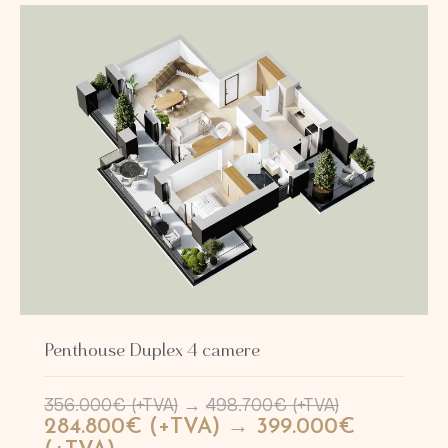
Penthouse Duplex 4 camere
356.000€ (+TVA)
→
498.700€ (+TVA)
284.800€ (+TVA) → 399.000€