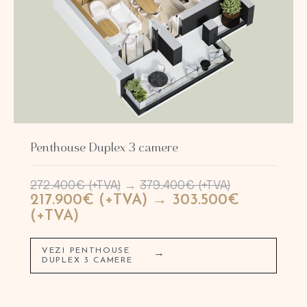
Penthouse Duplex 3 camere
272.400€ (+TVA)
→
379.400€ (+TVA)
217.900€ (+TVA) → 303.500€
(+TVA)
VEZI PENTHOUSE
→
DUPLEX 3 CAMERE